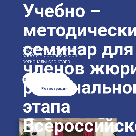
Учебно –
методическ
семинар для
Подготовка педагогов к
работе в составе жюри
членов жюр
регионального этапа
регионально
Пройти регистрацию
Спикеры
Программа
Регистрация
этапа
Всероссийск