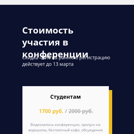
Стоимость
участия в
конференции
Скидка
-30%
на раннюю регистрацию
действует до 13 марта
Студентам
1700 руб.
/
2000 руб.
Видеозапись конференции, пропуск на
воркшопы, бесплатный кофе, обсуждение