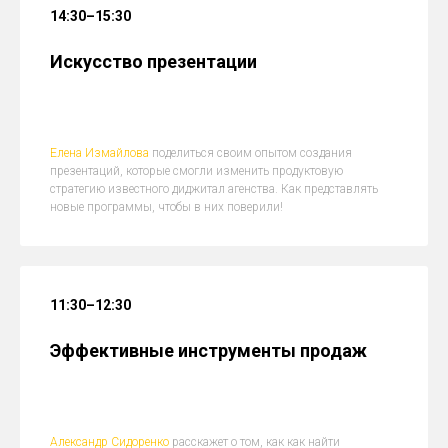
14:30–15:30
Искусство презентации
Елена Измайлова
поделиться своим опытом создания
презентаций, которые смогли изменить продуктовую
стратегию известного диджитал агенства. Как представлять
новые программы, чтобы в них поверили!
11:30–12:30
Эффективные инструменты продаж
Александр Сидоренко
расскажет о том, как как найти