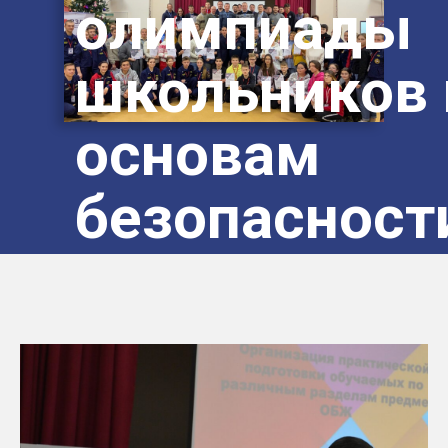
олимпиады
школьников 
основам
безопасност
жизнедеяте
Московской
области