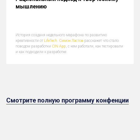
мышлению
История созданя недельного марафона по развитию
креативности от
LifeTech
.
Симон Ластов
расскажет что стало
поводом разработки
CIN App
, с кем работали, как тестировали
и как подходили к разработке.
Смотрите полную программу конфенции