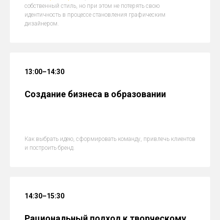
собственный стиль, но при этом не потерять свою
идентичность в процессе становления графическим
дизайнером.
13:00–14:30
Создание бизнеса в образовании
Как выбрать идею, сформировать команду, привлечь клиентов
и построить бренд.
14:30–15:30
Рациональный подход к творческому