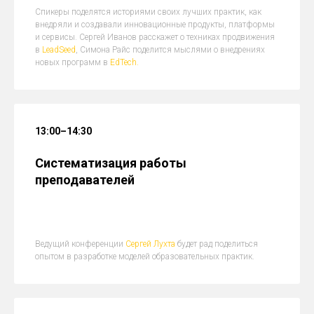
Спикеры поделятся историями своих лучших практик, как
внедряли и создавали инновационные продукты, платформы
и сервисы. Сергей Иванов расскажет о техниках продвижения
в
LeadSeed
, Симона Райс поделится мыслями о внедрениях
новых программ в
EdTech.
13:00–14:30
Систематизация работы
преподавателей
Ведущий конференции
Сергей Лухта
будет рад поделиться
опытом в разработке моделей образовательных практик.